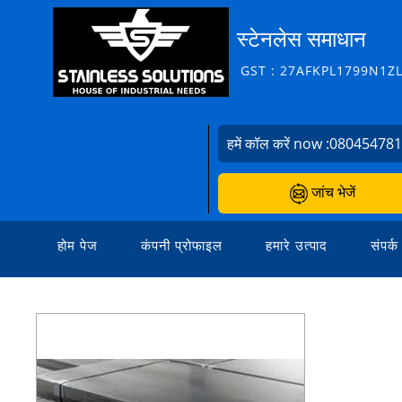
स्टेनलेस समाधान
GST : 27AFKPL1799N1Z
हमें कॉल करें now :
08045478
जांच भेजें
होम पेज
कंपनी प्रोफाइल
हमारे उत्पाद
संपर्क