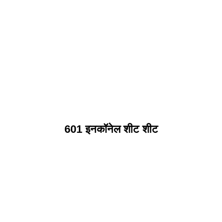
601 इनकॉनेल शीट शीट